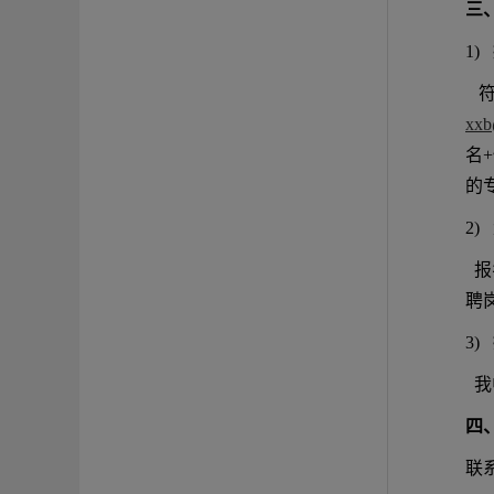
三
1)
符
xxb
名
的
2)
报
聘
3)
我
四
联