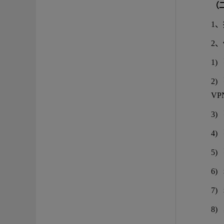
（
1、
2、
1
2
V
3
4)
5)
6)
7
8