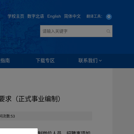
学校主页
数字北语
English
简体中文
翻译工具：
务指南
下载专区
联系我们
聘要求（正式事业编制）
问次数:
53
2名学校正式事业编制岗位人员。招聘事项如