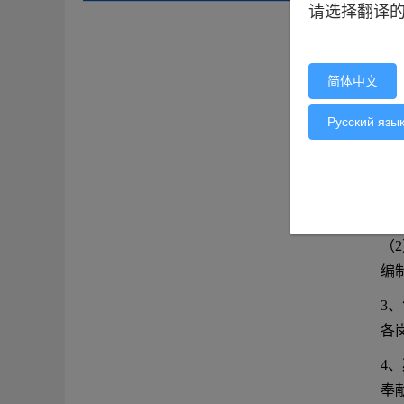
请选择翻译
下
一
简体中文
1
品
Русский язы
2、
（
外
（
编
3、
各
4、
奉