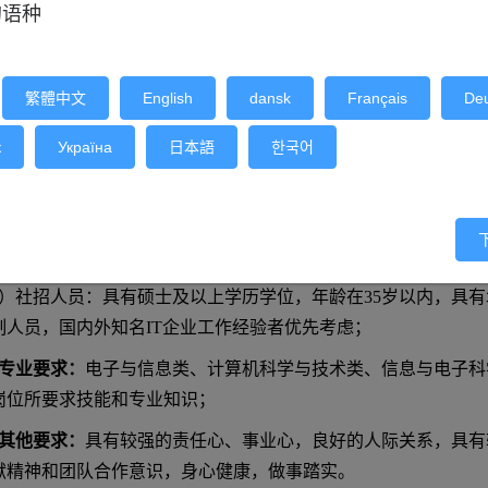
的语种
：
、基本条件
繁體中文
English
dansk
Français
De
、具有中华人民共和国国籍，拥护中国共产党的领导，热爱社会
行端正；
к
Україна
日本語
한국어
招收对象：
1）应届毕业生：硕士及以上学历学位，且其本科和研究生学历学
学历学位证书报名者应提供教育部留学服务中心出具的学历学位认
2）社招人员：具有硕士及以上学历学位，年龄在35岁以内，具有
制人员，国内外知名IT企业工作经验者优先考虑；
专业要求：
电子与信息类、计算机科学与技术类、信息与电子科
岗位所要求技能和专业知识；
其他要求：
具有较强的责任心、事业心，良好的人际关系，具有
献精神和团队合作意识，身心健康，做事踏实。