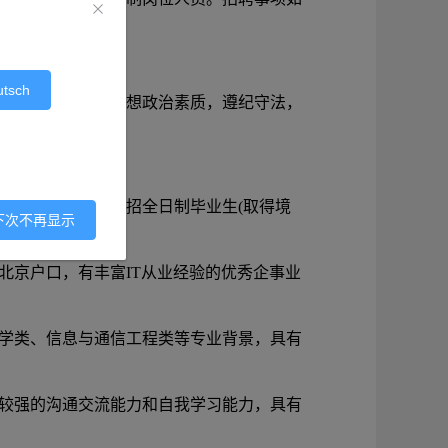
utsch
主义，具有较高的思想政治素质，遵纪守法，
位均为重点院校统招全日制毕业生(取得境
下次不再显示
证书)；
北京户口，有丰富IT从业经验的优秀企事业
学类、信息与通信工程类等专业背景，具有
较强的沟通交流能力和自我学习能力，具有