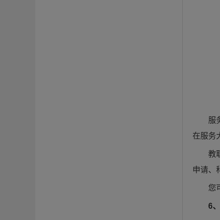
服
在服务
教
申请、
您
6