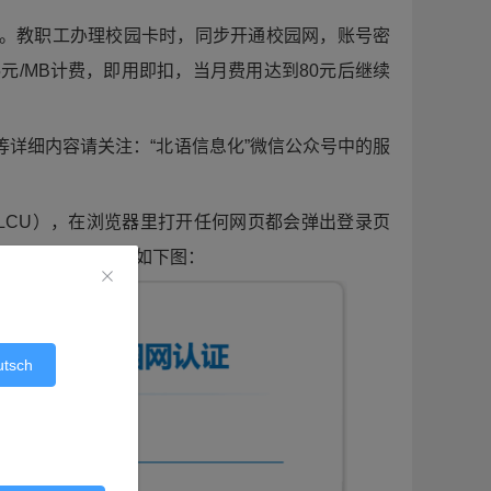
。教职工办理校园卡时，同步开通校园网，账号密
5元/MB计费，即用即扣，当月费用达到80元后继续
详细内容请关注：“北语信息化”微信公众号中的服
LCU），在浏览器里打开任何网页都会弹出登录页
，输入账号密码登录即可。登录页面如下图：
utsch