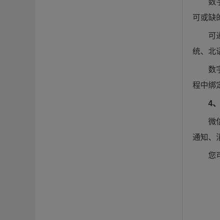
数
可或缺
可
统、北
数
程中绑
4
微
通知、
您