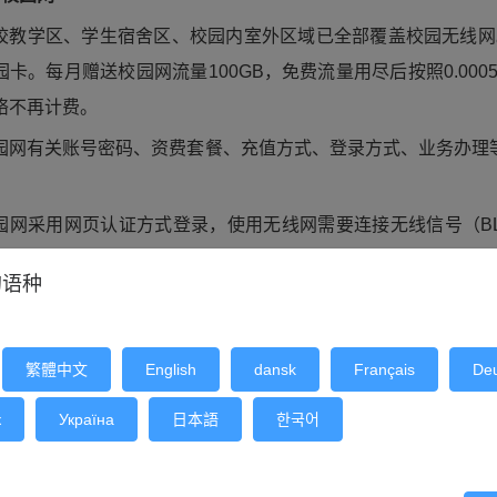
校教学区、学生宿舍区、校园内室外区域已全部覆盖校园无线网
园卡。每月赠送校园网流量100GB，免费流量用尽后按照0.000
络不再计费。
园网有关账号密码、资费套餐、充值方式、登录方式、业务办理等
。
园网采用网页认证方式登录，使用无线网需要连接无线信号（B
p://login.blcu.edu.cn或http://logout.blcu.edu.cn 
的语种
繁體中文
English
dansk
Français
De
к
Україна
日本語
한국어