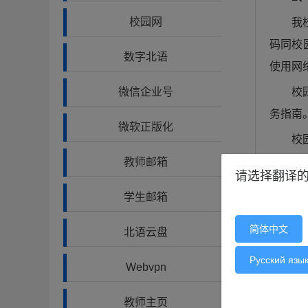
校园网
我
码同校
数字北语
使用网
校
微信企业号
务指南
微软正版化
校
面 htt
教师邮箱
请选择翻译
学生邮箱
简体中文
北语云盘
Русский язы
Webvpn
教师主页