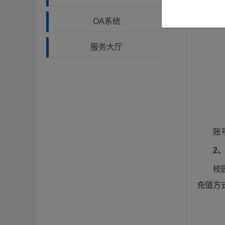
OA系统
服务大厅
账
2
校
充值方