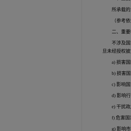
所承载的
（参考依
二、重要
不涉及国
旦未经授权披
a) 损
b) 损
c) 影
d) 影
e) 干
f) 危
g) 影