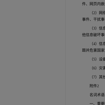
件、网页内嵌
（2）网
事件、干扰事
（3）信
他信息破坏事
（4）信
题并危害国家
（5）设
（6）灾
（7）其
附件2
名词术语
一、重要