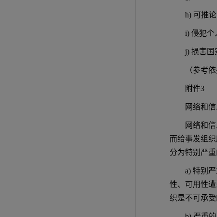
h) 可
i) 侵
j) 损
（参考依
附件3
网络和信
网络和信
而给事发组织
分为特别严重
a) 特
性、可用性遭
织是不可承受
b) 严