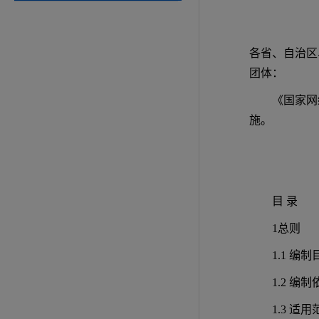
各省、自治区
团体：
《国家网
施。
目 录
1总则
1.1 编制
1.2 编制
1.3 适用