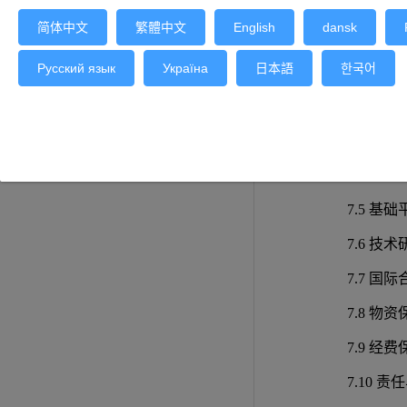
6.5 
简体中文
繁體中文
English
dansk
7保障措
Русский язык
Україна
日本語
한국어
7.1 机
7.2 技
7.3 专家
7.4 社会
7.5 基础
7.6 技
7.7 国际
7.8 物资
7.9 经费
7.10 