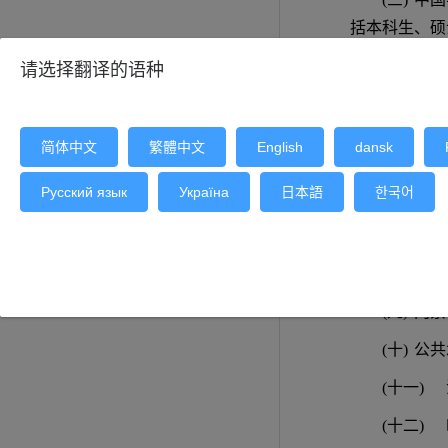
括本科生、硕
(四)
国际
请选择翻译的语种
(五)
学员
(六)
员工
简体中文
繁體中文
English
dansk
保洁、保安公
Русский язык
Україна
日本語
한국어
(七)
公务
(八)
消费
工作人员；
(九)
门禁
(十)
公共
(十一)
(十二)