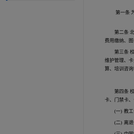
第一条
第二条 
费用缴纳、图
第三条 
维护管理、卡
算、培训咨询
第四条 
卡、门禁卡、
(一)
教工
(二)
离退
(三)
中国