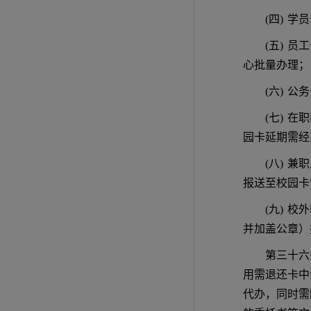
(四)
学员
(五)
员工
心批量办理；
(六)
公务
(七)
在职
园卡延期需经
(八)
兼职
报送至校园卡
(九)
校外
并加盖公章）
第三十六
用需退还卡中
代办，同时需