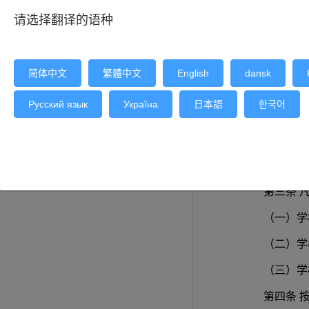
请选择翻译的语种
第一条 
理办法》、《
简体中文
繁體中文
English
dansk
第二条 
Русский язык
Україна
日本語
한국어
科研单位、行
语言大学组织
第三条 
（一）学
（二）学
（三）学
第四条 