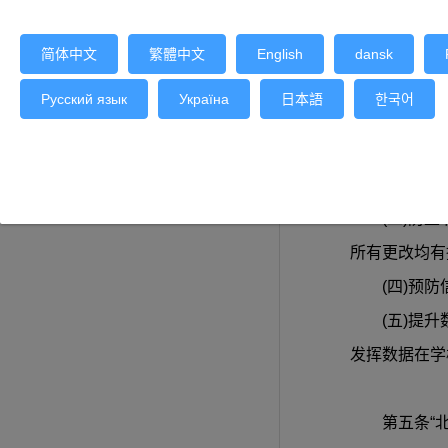
供决策支持。
第四条数
简体中文
繁體中文
English
dansk
(一)统
Русский язык
Україна
日本語
한국어
一的数据标准
(二)保
完整性和准确
(三)防
所有更改均有
(四)预
(五)提
发挥数据在学
第五条“