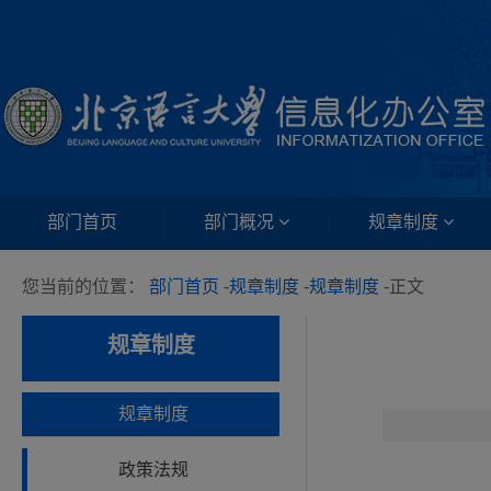
部门首页
部门概况
规章制度
您当前的位置：
部门首页
-
规章制度
-
规章制度
-
正文
规章制度
规章制度
政策法规