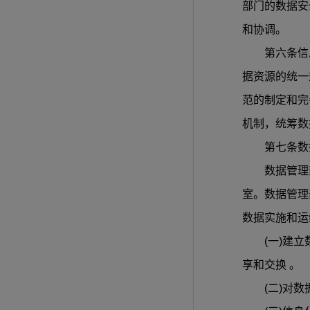
部门的数据安
和协调。
第六条信
据资源的统一
范的制定和完
机制，统筹数
第七条数
数据管理
室。数据管理
数据实施和运
(一)建
享和交换 。
(二)对