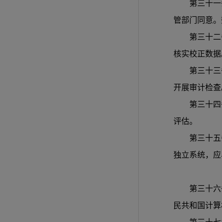
第三十一
管部门同意。
第三十二
核实校正数据
第三十三
开展审计检查
第三十四
评估。
第三十五
独立系统，应
第三十六
民共和国计算