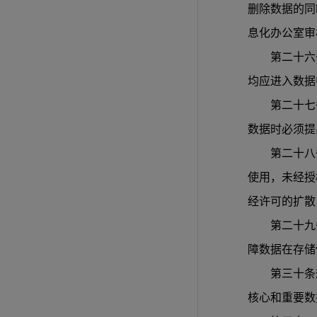
删除数据的同
息化办公室审
第二十六
均应进入数据
第二十七
数据时必须提
第二十八
使用，未经授
经许可的扩散
第二十九
障数据在存储
第三十条
核心和重要数