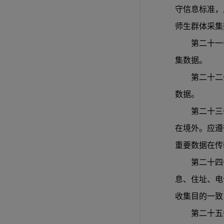
守信息标准，
师生群体采集
第二十一
集数据。
第二十二
数据。
第二十三
在境外。应遵
重要数据在传
第二十四
息、住址、电
收集目的一致
第二十五