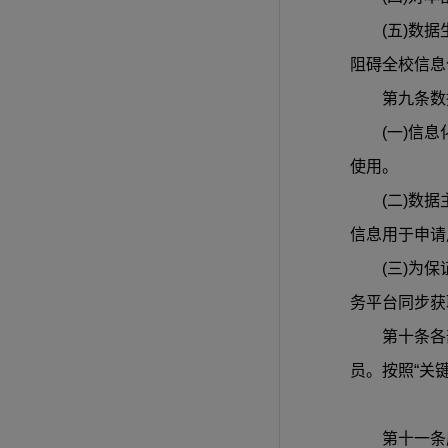
(五)数
阻碍全校信息
第九条数
(一)信
使用。
(二)数
信息用于申请
(三)为
务平台同步获
第十条各
员。按照“关
第十一条