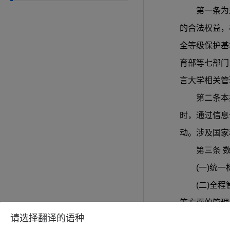
第一条为
的合法权益，
全等级保护基本
育部等七部门
言大学相关管
第二条本
时，通过信息
动。涉及国家
第三条 
(一)统
(二)全
等方面的管理
请选择翻译的语种
(三)安